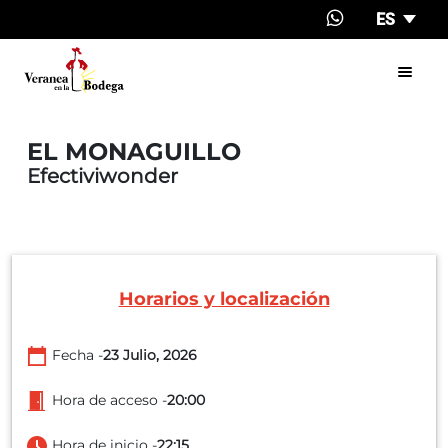
Redes sociales
Pasar al contenido principal
ES
EL MONAGUILLO
Efectiviwonder
Horarios y localización
Fecha -
23 Julio, 2026
Hora de acceso -
20:00
Hora de inicio -
22:15